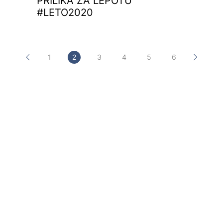
PRILIKA ZA LEPOTU
#LETO2020
1
2
3
4
5
6