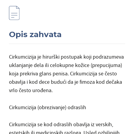
Opis zahvata
Cirkumcizija je hirurški postupak koji podrazumeva
uklanjanje dela ili celokupne kožice (prepucijuma)
koja prekriva glans penisa. Cirkumcizija se često
obavlja i kod dece budući da je fimoza kod dečaka
vrlo često urođena.
Cirkumcizija (obrezivanje) odraslih
Cirkumcizija se kod odraslih obavlja iz verskih,
estetskih ili medicinskih razloga. Usled ozbiljnijih