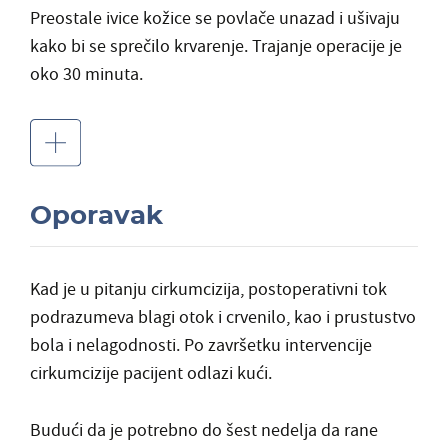
Preostale ivice kožice se povlače unazad i ušivaju
kako bi se sprečilo krvarenje. Trajanje operacije je
oko 30 minuta.
Oporavak
Kad je u pitanju
cirkumcizija, postoperativni tok
podrazumeva blagi otok i crvenilo, kao i prustustvo
bola i nelagodnosti.
Po završetku intervencije
cirkumcizije pacijent odlazi kući.
Budući da je potrebno do šest nedelja da rane