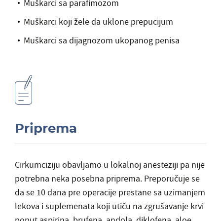
Muškarci sa parafimozom
Muškarci koji žele da uklone prepucijum
Muškarci sa dijagnozom ukopanog penisa
Priprema
Cirkumciziju obavljamo u lokalnoj anesteziji pa nije
potrebna neka posebna priprema. Preporučuje se
da se 10 dana pre operacije prestane sa uzimanjem
lekova i suplemenata koji utiču na zgrušavanje krvi
poput aspirina, brufena, andola, diklofena, aloe