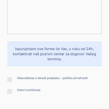
Ispunjenjem ove forme će Vas, u roku od 24h,
kontaktirati
naš pozivni centar za dogovor Vašeg
termina.
Obaveštenje o obradi podataka -
politika privatnosti
Uslovi korišćenja