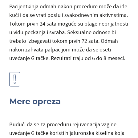
Pacijentkinja odmah nakon procedure može da ide
kući i da se vrati poslu i svakodnevnim aktivnstima.
Tokom prvih 24 sata moguće su blage neprijatnosti
u vidu peckanja i svraba. Seksualne odnose bi
trebalo izbegavati tokom prvih 72 sata. Odmah
nakon zahvata palpacijom može da se oseti
uvećanje G tačke. Rezultati traju od 6 do 8 meseci.
Mere opreza
Budući da se za proceduru rejuvenacija vagine -
uvećanje G tačke koristi hijaluronska kiselina koja