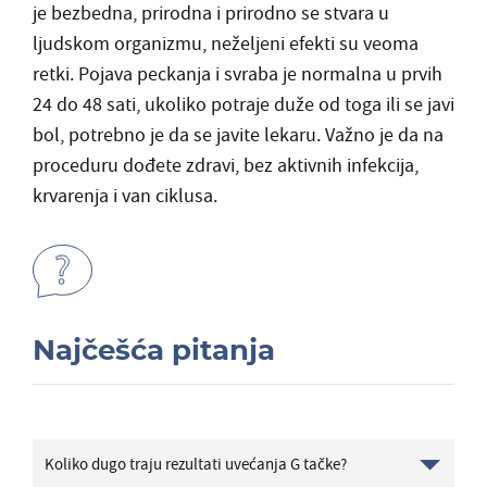
je bezbedna, prirodna i prirodno se stvara u
ljudskom organizmu, neželjeni efekti su veoma
retki. Pojava peckanja i svraba je normalna u prvih
24 do 48 sati, ukoliko potraje duže od toga ili se javi
bol, potrebno je da se javite lekaru. Važno je da na
proceduru dođete zdravi, bez aktivnih infekcija,
krvarenja i van ciklusa.
Najčešća pitanja
Koliko dugo traju rezultati uvećanja G tačke?