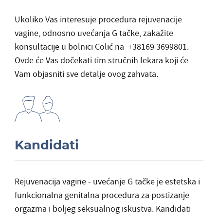
Ukoliko Vas interesuje procedura rejuvenacije
vagine, odnosno uvećanja G tačke, zakažite
konsultacije u bolnici Colić na +38169 3699801.
Ovde će Vas dočekati tim stručnih lekara koji će
Vam objasniti sve detalje ovog zahvata.
Kandidati
Rejuvenacija vagine - uvećanje G tačke je estetska i
funkcionalna genitalna procedura za postizanje
orgazma i boljeg seksualnog iskustva. Kandidati