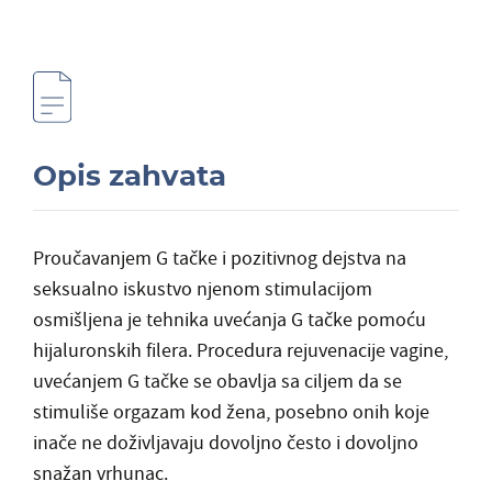
Opis zahvata
Proučavanjem G tačke i pozitivnog dejstva na
seksualno iskustvo njenom stimulacijom
osmišljena je tehnika uvećanja G tačke pomoću
hijaluronskih filera. Procedura rejuvenacije vagine,
uvećanjem G tačke se obavlja sa ciljem da se
stimuliše orgazam kod žena, posebno onih koje
inače ne doživljavaju dovoljno često i dovoljno
snažan vrhunac.