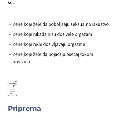
su:
Žene koje žele da poboljšaju seksualno iskustvo
Žene koje nikada nisu doživele orgazam
Žene koje ređe doživljavaju orgazme
Žene koje žele da pojačaju osećaj tokom
orgazma
Priprema