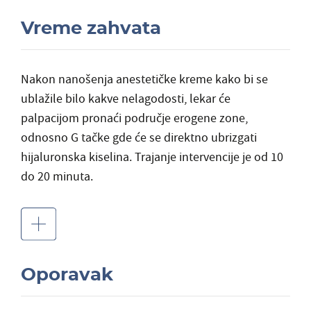
Vreme zahvata
Nakon nanošenja anestetičke kreme kako bi se
ublažile bilo kakve nelagodosti, lekar će
palpacijom pronaći područje erogene zone,
odnosno G tačke gde će se direktno ubrizgati
hijaluronska kiselina. Trajanje intervencije je od 10
do 20 minuta.
Oporavak