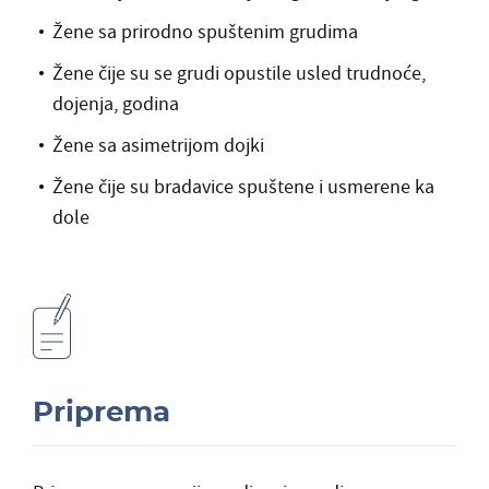
Žene sa prirodno spuštenim grudima
Žene čije su se grudi opustile usled trudnoće,
dojenja, godina
Žene sa asimetrijom dojki
Žene čije su bradavice spuštene
i usmerene ka
dole
Priprema