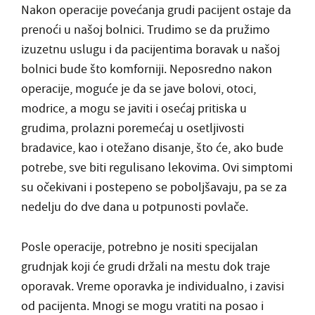
Nakon operacije povećanja grudi pacijent ostaje da
prenoći u našoj bolnici. Trudimo se da pružimo
izuzetnu uslugu i da pacijentima boravak u našoj
bolnici bude što komforniji. Neposredno nakon
operacije, moguće je da se jave bolovi, otoci,
modrice, a mogu se javiti i osećaj pritiska u
grudima, prolazni poremećaj u osetljivosti
bradavice, kao i otežano disanje, što će, ako bude
potrebe, sve biti regulisano lekovima. Ovi simptomi
su očekivani i postepeno se poboljšavaju, pa se za
nedelju do dve dana u potpunosti povlače.
Posle operacije, potrebno je nositi specijalan
grudnjak koji će grudi držali na mestu dok traje
oporavak. Vreme oporavka je individualno, i zavisi
od pacijenta. Mnogi se mogu vratiti na posao i