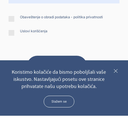
Obaveštenje o obradi podataka -
politika privatnosti
Uslovi korišćenja
Pošaljite upit
Koristimo kolačiće da bismo poboljšali vaše
iskustvo. Nastavljajući posetu ove stranice
prihvatate našu upotrebu kolačića.
* Sve podatke koje nam ostavite putem
obrasca čuvamo u
najstrožoj tajnosti
Slažem se