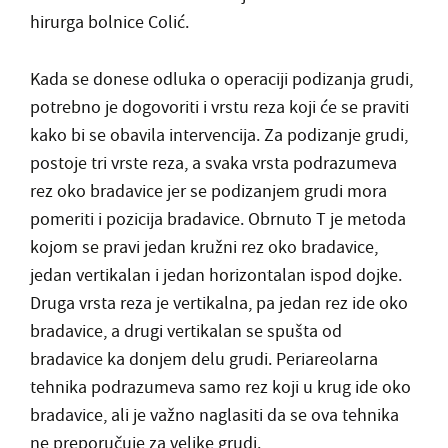
hirurga bolnice Colić.
Kada se donese odluka o operaciji podizanja grudi,
potrebno je dogovoriti i vrstu reza koji će se praviti
kako bi se obavila intervencija. Za podizanje grudi,
postoje tri vrste reza, a svaka vrsta podrazumeva
rez oko bradavice jer se podizanjem grudi mora
pomeriti i pozicija bradavice. Obrnuto T je metoda
kojom se pravi jedan kružni rez oko bradavice,
jedan vertikalan i jedan horizontalan ispod dojke.
Druga vrsta reza je vertikalna, pa jedan rez ide oko
bradavice, a drugi vertikalan se spušta od
bradavice ka donjem delu grudi. Periareolarna
tehnika podrazumeva samo rez koji u krug ide oko
bradavice, ali je važno naglasiti da se ova tehnika
ne preporučuje za velike grudi.