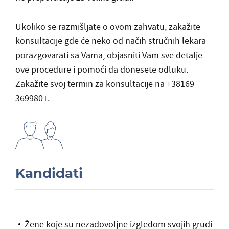
Ukoliko se razmišljate o ovom zahvatu, zakažite
konsultacije gde će neko od načih stručnih lekara
porazgovarati sa Vama, objasniti Vam sve detalje
ove procedure i pomoći da donesete odluku.
Zakažite svoj termin za konsultacije na +38169
3699801.
Kandidati
Žene koje su nezadovoljne izgledom svojih grudi