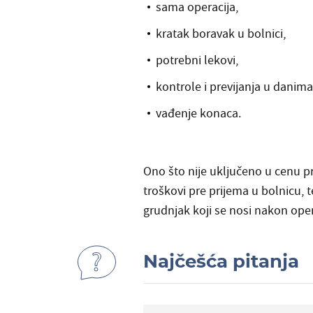
sama operacija,
kratak boravak u bolnici,
potrebni lekovi,
kontrole i previjanja u danim
vađenje konaca.
Ono što nije uključeno u cenu pr
troškovi pre prijema u bolnicu, t
grudnjak koji se nosi nakon oper
Najčešća pitanja