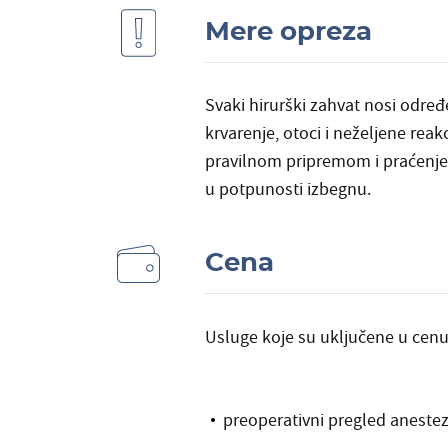
Mere opreza
Svaki hirurški zahvat nosi određe
krvarenje, otoci i neželjene reak
pravilnom pripremom i praćenjem 
u potpunosti izbegnu.
Cena
Usluge koje su uključene u cenu
preoperativni pregled anestez