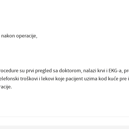
a nakon operacije,
ocedure su prvi pregled sa doktorom, nalazi krvi i EKG-a, pre
elefonski troškovi i lekovi koje pacijent uzima kod kuće pre i
acije.