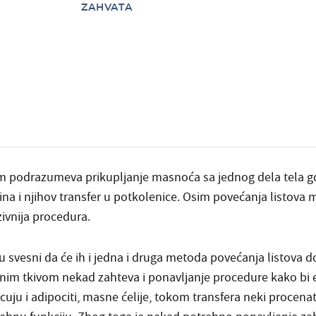
ZAHVATA
m podrazumeva prikupljanje masnoća sa jednog dela tela gd
ina i njihov transfer u potkolenice. Osim povećanja listova
zivnija procedura.
u svesni da će ih i jedna i druga metoda povećanja listova do
m tkivom nekad zahteva i ponavljanje procedure kako bi efekt
uju i adipociti, masne ćelije, tokom transfera neki procenat