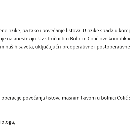
ne rizike, pa tako i povećanje listova. U rizike spadaju kompl
cije na anesteziju. Uz stručni tim Bolnice Colić ove komplikac
naših saveta, uključujući i preoperativne i postoperativne 
 operacije povećanja listova masnim tkivom u bolnici Colić 
iologa,