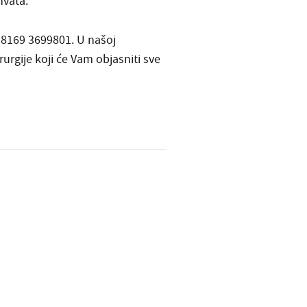
hvata.
38169 3699801. U našoj
rurgije koji će Vam objasniti sve