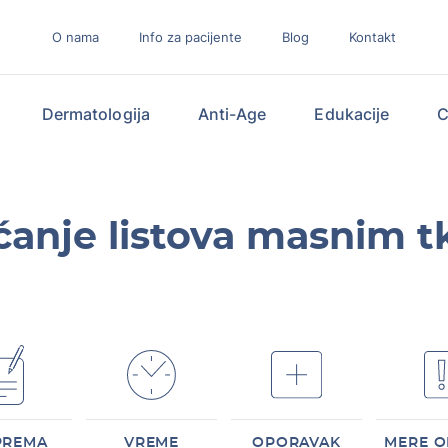
O nama
Info za pacijente
Blog
Kontakt
Dermatologija
Anti-Age
Edukacije
C
anje listova masnim 
PREMA
VREME
OPORAVAK
MERE O