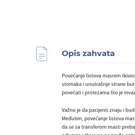
Opis zahvata
Povećanje listova masnim tkivo
stomaka i unutrašnje strane but
povećati i protezama što je inva
Važno je da pacijenti znaju i bud
Međutim, povećanje listova masni
da se sa transferom masti prebac