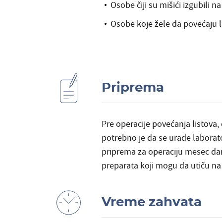
Osobe čiji su mišići izgubili n
Osobe koje žele da povećaju 
Priprema
Pre operacije povećanja listova, 
potrebno je da se urade laborato
priprema za operaciju mesec dana
preparata koji mogu da utiču na k
Vreme zahvata