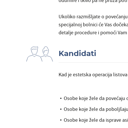
odumire i tkivo pa ne pruža pot
Ukoliko razmišljate o povećanju
specijalnoj bolnici će Vas dočekat
detalje procedure i pomoći Vam
Kandidati
Kad je
estetska operacija listova
Osobe koje žele da povećaju 
Osobe koje žele da poboljšaju
Osobe koje žele da isprave asi