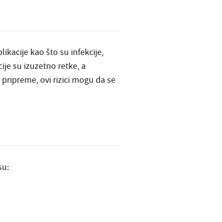
ikacije kao što su infekcije,
ije su izuzetno retke, a
pripreme, ovi rizici mogu da se
su: