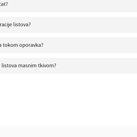
tat?
acije listova?
ija tokom oporavka?
ja listova masnim tkivom?