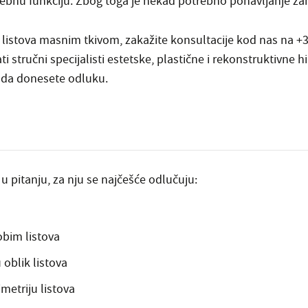
rebnu funkciju. Zbog toga je nekad potrebno ponavljanje za
 listova masnim tkivom, zakažite konsultacije kod nas na +
i stručni specijalisti estetske, plastične i rekonstruktivne hi
 da donesete odluku.
u pitanju, za nju se najčešće odlučuju:
obim listova
 oblik listova
metriju listova