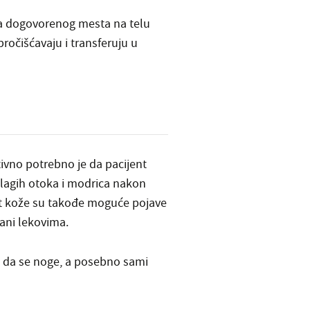
 sa dogovorenog mesta na telu
očišćavaju i transferuju u
vno potrebno je da pacijent
lagih otoka i modrica nakon
ost kože su takođe moguće pojave
sani lekovima.
 da se noge, a posebno sami