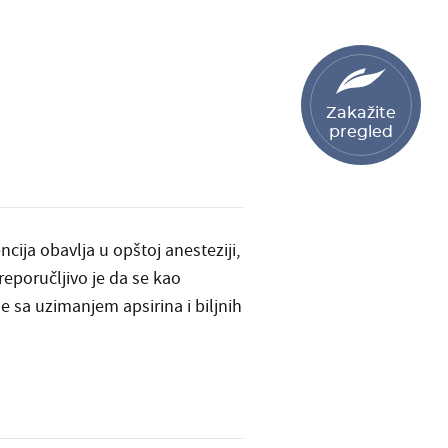
Zakažite
pregled
cija obavlja u opštoj anesteziji,
reporučljivo je da se kao
 sa uzimanjem apsirina i biljnih