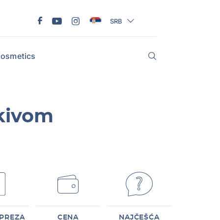
SRB
osmetics
tkivom
PREZA
CENA
NAJČEŠĆA