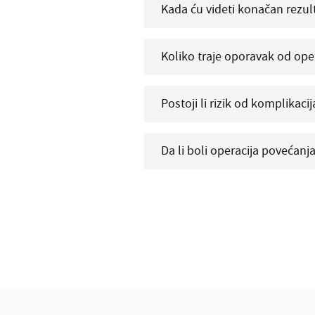
Kada ću videti konačan rezul
Koliko traje oporavak od oper
Postoji li rizik od komplikac
Da li boli operacija povećan