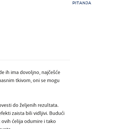
PITANJA
e ih ima dovoljno, najčešće
 masnim tkivom, oni se mogu
vesti do željenih rezultata.
i zaista bili vidljivi. Budući
 ovih ćelija odumire i tako