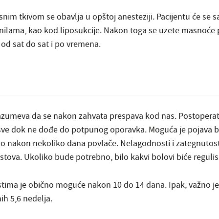
nim tkivom se obavlja u opštoj anesteziji. Pacijentu će se
ilama, kao kod liposukcije. Nakon toga se uzete masnoće pr
e od sat do sat i po vremena.
zumeva da se nakon zahvata prespava kod nas.
Postoperati
o sve dok ne dođe do potpunog oporavka. Moguća je pojava b
bično nakon nekoliko dana povlače. Nelagodnosti i zategnut
tova. Ukoliko bude potrebno, bilo kakvi bolovi biće reguli
tima je obično moguće nakon 10 do 14 dana. Ipak, važno je
ih 5,6 nedelja.