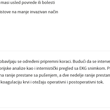
a masi usled povrede ili bolesti
listove na manje invazivan način
obavljaju se određeni pripremni koraci. Budući da se interven
rijske analize kao i internistički pregled sa EKG snimkom. P
 ranije prestane sa pušenjem, a dve nedelje ranije prestane
oagulaciju krvi i otežaju operativni i postoperativni tok.